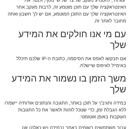
'עוגיות', להטמיע מעקב של צד שלישי נוסף, ולנטר את
האינטראקציה שלך עם תוכן מוטמע זה, לרבות מעקב אחר
האינטראקציה שלך עם התוכן המוטמע, אם יש לך חשבון ואתה
מחובר לאתר זה.
עם מי אנו חולקים את המידע
שלך
אם תבקשו לאפס את הסיסמה, כתובת ה-IP שלכם תיכלל
באימייל לאיפוס שיישלח.
משך הזמן בו נשמור את המידע
שלך
במידה ותגיב/י על תוכן באתר, התגובה והנתונים אודותיה יישמרו
ללא הגבלת זמן, כדי שנוכל לזהות ולאשר את כל התגובות
העוקבות באופן אוטומטי.
עבור משתמשים רשומים באתר (במידה ויש כאלה) אנו